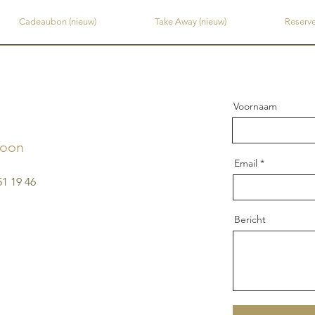
Cadeaubon (nieuw)
Take Away (nieuw)
Reserve
Voornaam
foon
Email
51 19 46
Bericht